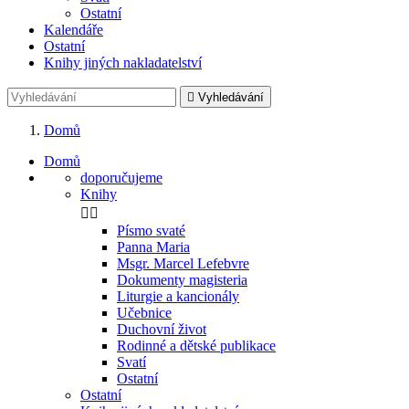
Ostatní
Kalendáře
Ostatní
Knihy jiných nakladatelství

Vyhledávání
Domů
Domů
doporučujeme
Knihy


Písmo svaté
Panna Maria
Msgr. Marcel Lefebvre
Dokumenty magisteria
Liturgie a kancionály
Učebnice
Duchovní život
Rodinné a dětské publikace
Svatí
Ostatní
Ostatní