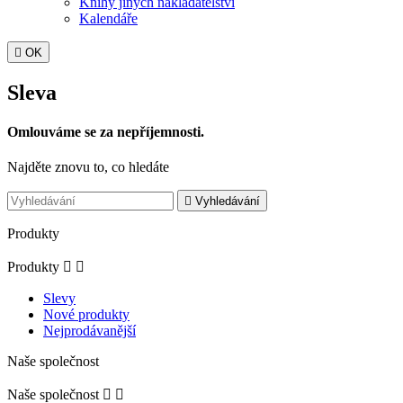
Knihy jiných nakladatelství
Kalendáře

OK
Sleva
Omlouváme se za nepříjemnosti.
Najděte znovu to, co hledáte

Vyhledávání
Produkty
Produkty


Slevy
Nové produkty
Nejprodávanější
Naše společnost
Naše společnost

