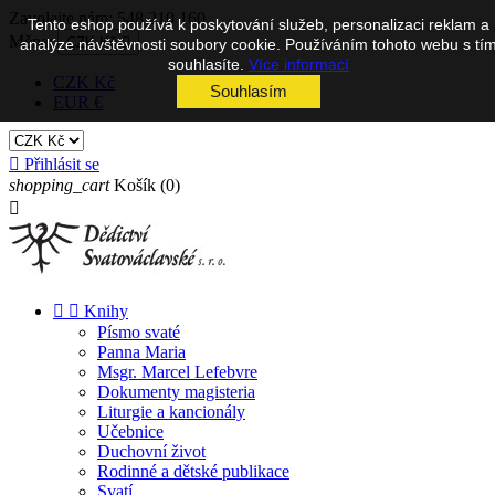
Zavolejte nám:
548 210 160
Tento eshop používá k poskytování služeb, personalizaci reklam a
Měna:
CZK Kč

analýze návštěvnosti soubory cookie. Používáním tohoto webu s tí
souhlasíte.
Více informací
CZK Kč
Souhlasím
EUR €

Přihlásit se
shopping_cart
Košík
(0)



Knihy
Písmo svaté
Panna Maria
Msgr. Marcel Lefebvre
Dokumenty magisteria
Liturgie a kancionály
Učebnice
Duchovní život
Rodinné a dětské publikace
Svatí