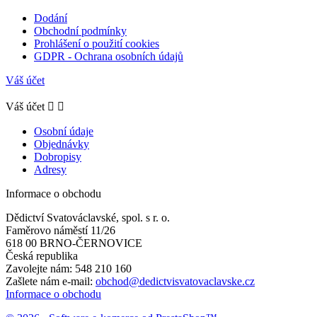
Dodání
Obchodní podmínky
Prohlášení o použití cookies
GDPR - Ochrana osobních údajů
Váš účet
Váš účet


Osobní údaje
Objednávky
Dobropisy
Adresy
Informace o obchodu
Dědictví Svatováclavské, spol. s r. o.
Faměrovo náměstí 11/26
618 00 BRNO-ČERNOVICE
Česká republika
Zavolejte nám:
548 210 160
Zašlete nám e-mail:
obchod@dedictvisvatovaclavske.cz
Informace o obchodu