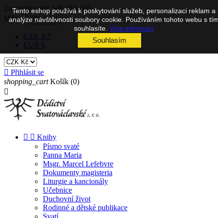
Zavolejte nám:
548 210 160
Tento eshop používá k poskytování služeb, personalizaci reklam a
Měna:
CZK Kč

analýze návštěvnosti soubory cookie. Používáním tohoto webu s tí
souhlasíte.
Více informací
CZK Kč
Souhlasím
EUR €

Přihlásit se
shopping_cart
Košík
(0)



Knihy
Písmo svaté
Panna Maria
Msgr. Marcel Lefebvre
Dokumenty magisteria
Liturgie a kancionály
Učebnice
Duchovní život
Rodinné a dětské publikace
Svatí