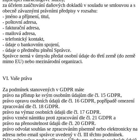
za účelem zaúčtování daňových dokladů v souladu se smlouvou a s
obecně závaznými právními předpisy v rozsahu:
- jméno a příjmení, titul,
- poštovní adresa,
- fakturační adresa,
- mailová adresa,
- telefonický kontakt,
- údaje o bankovním spojení,
- údaje o předmětu plnění Správce.
Správce nemá v úmyslu předat osobní údaje do třetí země (do země
mimo EU) nebo mezinárodní organizaci.
VI. Vaše práva
Za podmínek stanovených v GDPR máte
právo na přístup ke svým osobním údajům dle čl. 15 GDPR,
právo opravu osobních údajů dle čl. 16 GDPR, popřípadě omezení
zpracování dle čl. 18 GDPR.
právo na výmaz osobních údajů dle čl. 17 GDPR.
právo vznést námitku proti zpracování dle čl. 21 GDPR a
právo na přenositelnost údajů dle čl. 20 GDPR.
právo odvolat souhlas se zpracováním písemně nebo elektronicky na
adresu nebo email správce uvedený v čl. III těchto podmínek.