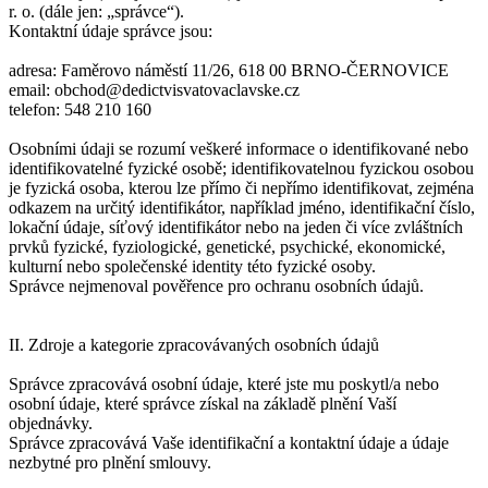
r. o. (dále jen: „správce“).
Kontaktní údaje správce jsou:
adresa: Faměrovo náměstí 11/26, 618 00 BRNO-ČERNOVICE
email: obchod@dedictvisvatovaclavske.cz
telefon: 548 210 160
Osobními údaji se rozumí veškeré informace o identifikované nebo
identifikovatelné fyzické osobě; identifikovatelnou fyzickou osobou
je fyzická osoba, kterou lze přímo či nepřímo identifikovat, zejména
odkazem na určitý identifikátor, například jméno, identifikační číslo,
lokační údaje, síťový identifikátor nebo na jeden či více zvláštních
prvků fyzické, fyziologické, genetické, psychické, ekonomické,
kulturní nebo společenské identity této fyzické osoby.
Správce nejmenoval pověřence pro ochranu osobních údajů.
II. Zdroje a kategorie zpracovávaných osobních údajů
Správce zpracovává osobní údaje, které jste mu poskytl/a nebo
osobní údaje, které správce získal na základě plnění Vaší
objednávky.
Správce zpracovává Vaše identifikační a kontaktní údaje a údaje
nezbytné pro plnění smlouvy.