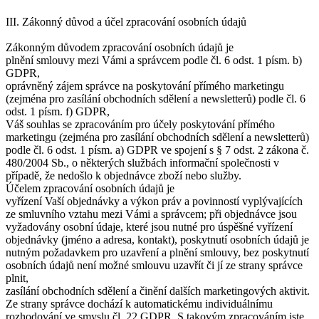
III. Zákonný důvod a účel zpracování osobních údajů
Zákonným důvodem zpracování osobních údajů je
plnění smlouvy mezi Vámi a správcem podle čl. 6 odst. 1 písm. b)
GDPR,
oprávněný zájem správce na poskytování přímého marketingu
(zejména pro zasílání obchodních sdělení a newsletterů) podle čl. 6
odst. 1 písm. f) GDPR,
Váš souhlas se zpracováním pro účely poskytování přímého
marketingu (zejména pro zasílání obchodních sdělení a newsletterů)
podle čl. 6 odst. 1 písm. a) GDPR ve spojení s § 7 odst. 2 zákona č.
480/2004 Sb., o některých službách informační společnosti v
případě, že nedošlo k objednávce zboží nebo služby.
Účelem zpracování osobních údajů je
vyřízení Vaší objednávky a výkon práv a povinností vyplývajících
ze smluvního vztahu mezi Vámi a správcem; při objednávce jsou
vyžadovány osobní údaje, které jsou nutné pro úspěšné vyřízení
objednávky (jméno a adresa, kontakt), poskytnutí osobních údajů je
nutným požadavkem pro uzavření a plnění smlouvy, bez poskytnutí
osobních údajů není možné smlouvu uzavřít či jí ze strany správce
plnit,
zasílání obchodních sdělení a činění dalších marketingových aktivit.
Ze strany správce dochází k automatickému individuálnímu
rozhodování ve smyslu čl. 22 GDPR. S takovým zpracováním jste