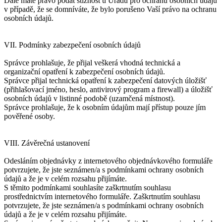
Dále máte právo podat stížnost u Úřadu pro ochranu osobních údajů
v případě, že se domníváte, že bylo porušeno Vaší právo na ochranu
osobních údajů.
VII. Podmínky zabezpečení osobních údajů
Správce prohlašuje, že přijal veškerá vhodná technická a
organizační opatření k zabezpečení osobních údajů.
Správce přijal technická opatření k zabezpečení datových úložišť
(přihlašovací jméno, heslo, antivirový program a firewall) a úložišť
osobních údajů v listinné podobě (uzamčená místnost).
Správce prohlašuje, že k osobním údajům mají přístup pouze jím
pověřené osoby.
VIII. Závěrečná ustanovení
Odesláním objednávky z internetového objednávkového formuláře
potvrzujete, že jste seznámen/a s podmínkami ochrany osobních
údajů a že je v celém rozsahu přijímáte.
S těmito podmínkami souhlasíte zaškrtnutím souhlasu
prostřednictvím internetového formuláře. Zaškrtnutím souhlasu
potvrzujete, že jste seznámen/a s podmínkami ochrany osobních
údajů a že je v celém rozsahu přijímáte.