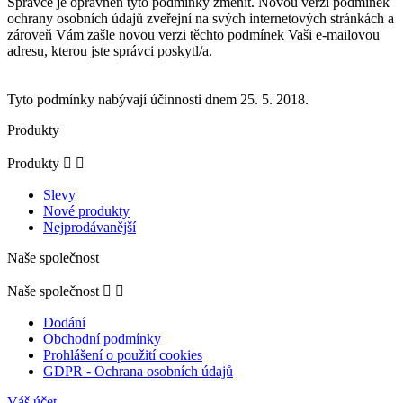
Správce je oprávněn tyto podmínky změnit. Novou verzi podmínek
ochrany osobních údajů zveřejní na svých internetových stránkách a
zároveň Vám zašle novou verzi těchto podmínek Vaši e-mailovou
adresu, kterou jste správci poskytl/a.
Tyto podmínky nabývají účinnosti dnem 25. 5. 2018.
Produkty
Produkty


Slevy
Nové produkty
Nejprodávanější
Naše společnost
Naše společnost


Dodání
Obchodní podmínky
Prohlášení o použití cookies
GDPR - Ochrana osobních údajů
Váš účet